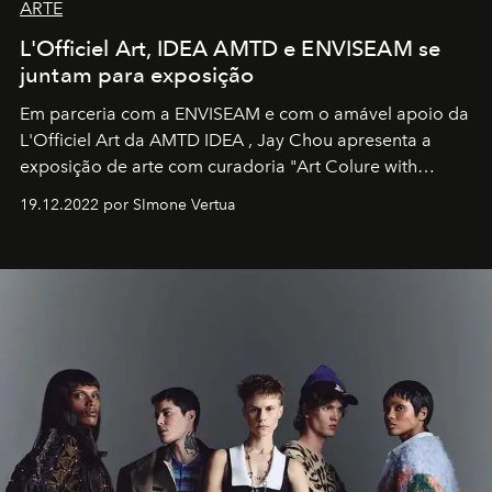
ARTE
L'Officiel Art, IDEA AMTD e ENVISEAM se
juntam para exposição
Em parceria com a
ENVISEAM
e com o amável apoio da
L'Officiel Art
da
AMTD IDEA
,
Jay Chou
apresenta a
exposição de arte com curadoria "Art Colure with
Artistes" no icônico
Marina Bay Sands
de Cingapura.
19.12.2022 por SImone Vertua