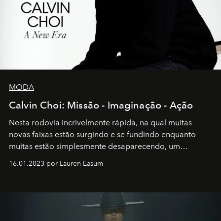
MODA
Calvin Choi: Missão - Imaginação - Ação
Nesta rodovia incrivelmente rápida, na qual muitas
novas faixas estão surgindo e se fundindo enquanto
muitas estão simplesmente desaparecendo, um
motorista está firmemente no controle de seu
16.01.2023 por Lauren Easum
transportador AMTD abrindo caminho para muitos
outros: Calvin Choi. Ele é um indivíduo eficaz, orientado
por propósitos, com um claro senso de missão na vida e
no mundo