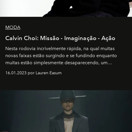
MODA
Calvin Choi: Missão - Imaginação - Ação
Nesta rodovia incrivelmente rápida, na qual muitas
novas faixas estão surgindo e se fundindo enquanto
muitas estão simplesmente desaparecendo, um
motorista está firmemente no controle de seu
16.01.2023 por Lauren Easum
transportador AMTD abrindo caminho para muitos
outros: Calvin Choi. Ele é um indivíduo eficaz, orientado
por propósitos, com um claro senso de missão na vida e
no mundo