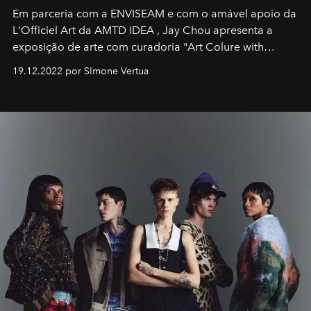
Em parceria com a
ENVISEAM
e com o amável apoio da
L'Officiel Art
da
AMTD IDEA
,
Jay Chou
apresenta a
exposição de arte com curadoria "Art Colure with
Artistes" no icônico
Marina Bay Sands
de Cingapura.
19.12.2022 por SImone Vertua