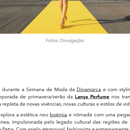
Fotos: Divulgação
a durante a Semana de Moda da
Dinamarca
e com styli
emporada de primavera/verão da
Lança Perfume
nos tran
repleta de novas vivências, novas culturas e estilos de vid
xplora a estética neo
boêmia
e nômade
com uma pegad
ea, impulsionada pelo legado cultural das regiões de
 Petra. Com apelo atemporal, fashionista e extremamente