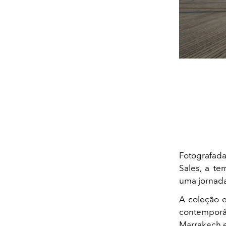
Fotografad
Sales, a t
uma jornada 
A coleção e
contemporân
Marrakech e