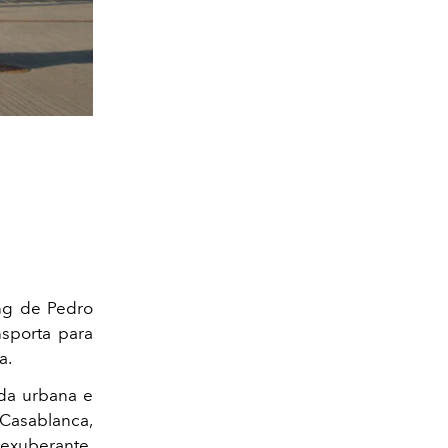
ng de Pedro
sporta para
a.
a urbana e
 Casablanca,
 exuberante,