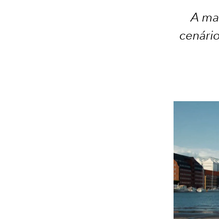
A ma
cenári