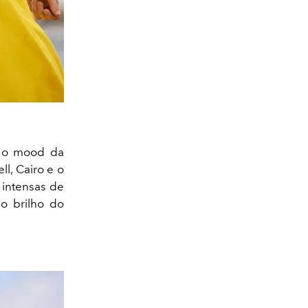
em o mood da
ll, Cairo e o
 intensas de
o brilho do