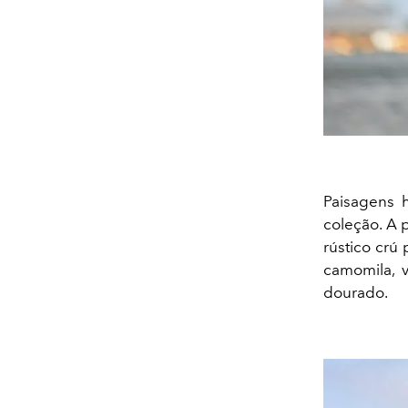
Paisagens h
coleção. A p
rústico crú
camomila, 
dourado.