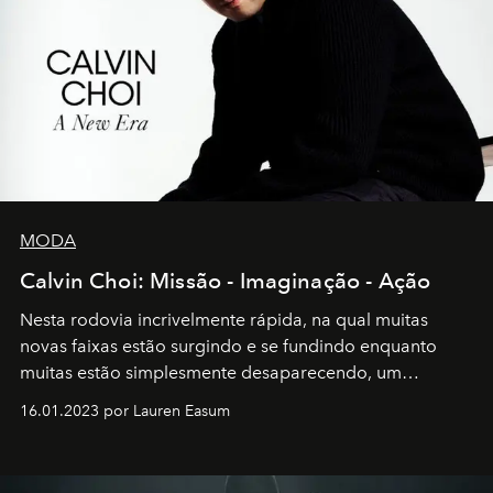
MODA
Calvin Choi: Missão - Imaginação - Ação
Nesta rodovia incrivelmente rápida, na qual muitas
novas faixas estão surgindo e se fundindo enquanto
muitas estão simplesmente desaparecendo, um
motorista está firmemente no controle de seu
16.01.2023 por Lauren Easum
transportador AMTD abrindo caminho para muitos
outros: Calvin Choi. Ele é um indivíduo eficaz, orientado
por propósitos, com um claro senso de missão na vida e