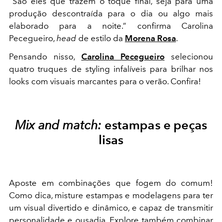
"São eles que trazem o toque final, seja para uma
produção descontraída para o dia ou algo mais
elaborado para a noite.” confirma Carolina
Pecegueiro,
head
de estilo da
Morena Rosa
.
Pensando nisso,
Carolina Pecegueiro
selecionou
quatro truques de styling infalíveis para brilhar nos
looks com visuais marcantes para o verão. Confira!
Mix and match:
estampas e peças
lisas
Aposte em combinações que fogem do comum!
Como dica, misture estampas e modelagens para ter
um visual divertido e dinâmico, e capaz de transmitir
personalidade e ousadia. Explore também combinar