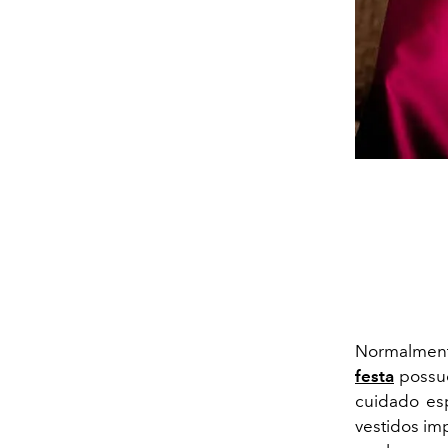
Normalmente
festa
possue
cuidado esp
vestidos im