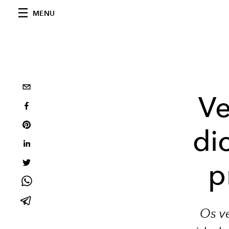
MENU
Ve
di
p
Os ve