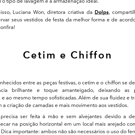
l o tipo de lavagem e a armazenação ideal.
sso, Luciana Won, diretora criativa da
Dolps
, comparti
var seus vestidos de festa da melhor forma e de acord
Confira!
Cetim e Chiffon
nhecidos entre as peças festivas, o cetim e o chiffon se 
ncia brilhante e toque amanteigado, deixando as 
s e ao mesmo tempo sofisticadas. Além de sua fluidez e t
am a criação de camadas e mais movimento aos vestidos.
precisa ser feita à mão e sem alvejantes devido a de
 secar na posição horizontal em um local mais arejado com
. Dica importante: ambos não são necessários o uso do fer