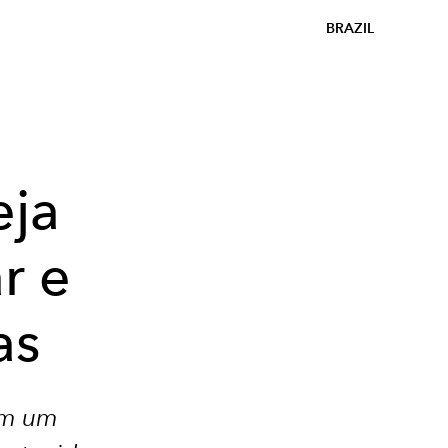
BRAZIL
eja
r e
as
gem um