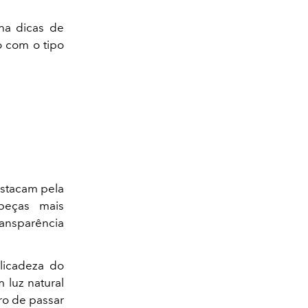
lha dicas de
o com o tipo
destacam pela
peças mais
ransparência
licadeza do
 luz natural
ro de passar