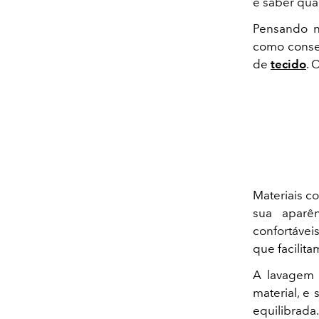
e saber qua
Pensando ni
como conser
de
tecido
. 
Materiais co
sua aparê
confortávei
que facilit
A lavagem 
material, e
equilibrada