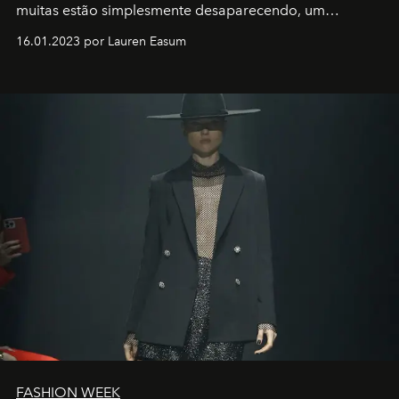
muitas estão simplesmente desaparecendo, um
motorista está firmemente no controle de seu
16.01.2023 por Lauren Easum
transportador AMTD abrindo caminho para muitos
outros: Calvin Choi. Ele é um indivíduo eficaz, orientado
por propósitos, com um claro senso de missão na vida e
no mundo
FASHION WEEK