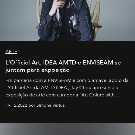
ARTE
L'Officiel Art, IDEA AMTD e ENVISEAM se
juntam para exposição
Em parceria com a
ENVISEAM
e com o amável apoio da
L'Officiel Art
da
AMTD IDEA
,
Jay Chou
apresenta a
exposição de arte com curadoria "Art Colure with
Artistes" no icônico
Marina Bay Sands
de Cingapura.
19.12.2022 por SImone Vertua