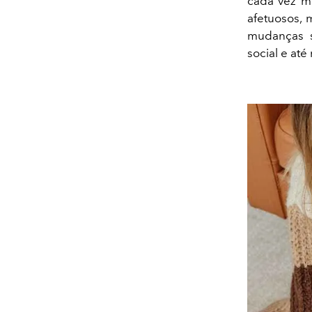
cada vez m
afetuosos
mudanças s
social e at