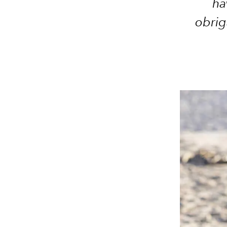
ha
obrig