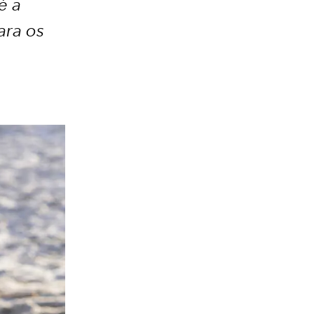
é a
ara os