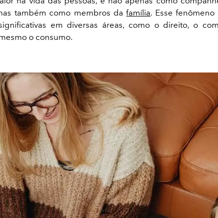
aior na vida das pessoas, e não apenas como companhei
, mas também como membros da
família
. Esse fenômeno
ignificativas em diversas áreas, como o direito, o co
é mesmo o consumo.