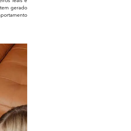
ros leais e
 tem gerado
mportamento