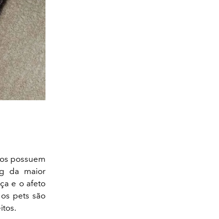
iros possuem
ng da maior
a e o afeto
 os pets são
itos.