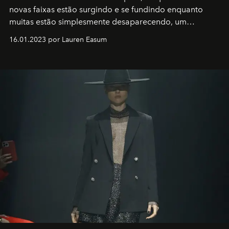
novas faixas estão surgindo e se fundindo enquanto
muitas estão simplesmente desaparecendo, um
motorista está firmemente no controle de seu
16.01.2023 por Lauren Easum
transportador AMTD abrindo caminho para muitos
outros: Calvin Choi. Ele é um indivíduo eficaz, orientado
por propósitos, com um claro senso de missão na vida e
no mundo