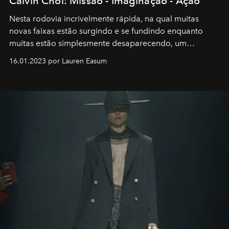
Calvin Choi: Missão - Imaginação - Ação
Nesta rodovia incrivelmente rápida, na qual muitas
novas faixas estão surgindo e se fundindo enquanto
muitas estão simplesmente desaparecendo, um
motorista está firmemente no controle de seu
16.01.2023 por Lauren Easum
transportador AMTD abrindo caminho para muitos
outros: Calvin Choi. Ele é um indivíduo eficaz, orientado
por propósitos, com um claro senso de missão na vida e
no mundo