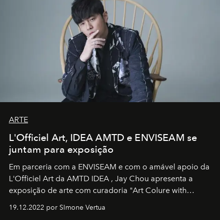
ARTE
L'Officiel Art, IDEA AMTD e ENVISEAM se
juntam para exposição
Em parceria com a
ENVISEAM
e com o amável apoio da
L'Officiel Art
da
AMTD IDEA
,
Jay Chou
apresenta a
exposição de arte com curadoria "Art Colure with
Artistes" no icônico
Marina Bay Sands
de Cingapura.
19.12.2022 por SImone Vertua