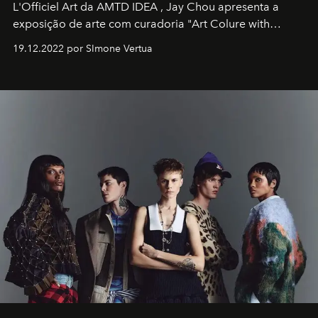
L'Officiel Art
da
AMTD IDEA
,
Jay Chou
apresenta a
exposição de arte com curadoria "Art Colure with
Artistes" no icônico
Marina Bay Sands
de Cingapura.
19.12.2022 por SImone Vertua