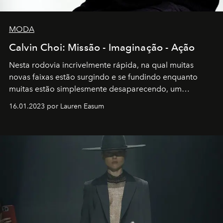
MODA
Calvin Choi: Missão - Imaginação - Ação
Nesta rodovia incrivelmente rápida, na qual muitas
novas faixas estão surgindo e se fundindo enquanto
muitas estão simplesmente desaparecendo, um
motorista está firmemente no controle de seu
16.01.2023 por Lauren Easum
transportador AMTD abrindo caminho para muitos
outros: Calvin Choi. Ele é um indivíduo eficaz, orientado
por propósitos, com um claro senso de missão na vida e
no mundo