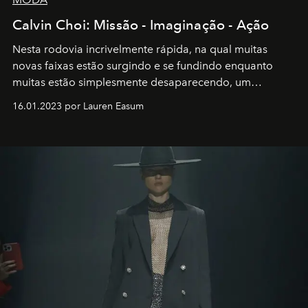
Calvin Choi: Missão - Imaginação - Ação
Nesta rodovia incrivelmente rápida, na qual muitas
novas faixas estão surgindo e se fundindo enquanto
muitas estão simplesmente desaparecendo, um
motorista está firmemente no controle de seu
16.01.2023 por Lauren Easum
transportador AMTD abrindo caminho para muitos
outros: Calvin Choi. Ele é um indivíduo eficaz, orientado
por propósitos, com um claro senso de missão na vida e
no mundo