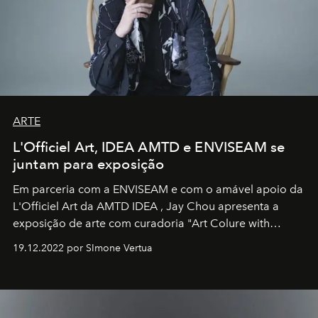
ARTE
L'Officiel Art, IDEA AMTD e ENVISEAM se
juntam para exposição
Em parceria com a
ENVISEAM
e com o amável apoio da
L'Officiel Art
da
AMTD IDEA
,
Jay Chou
apresenta a
exposição de arte com curadoria "Art Colure with
Artistes" no icônico
Marina Bay Sands
de Cingapura.
19.12.2022 por SImone Vertua