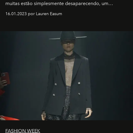
muitas estão simplesmente desaparecendo, um
motorista está firmemente no controle de seu
16.01.2023 por Lauren Easum
transportador AMTD abrindo caminho para muitos
outros: Calvin Choi. Ele é um indivíduo eficaz, orientado
por propósitos, com um claro senso de missão na vida e
no mundo
FASHION WEEK