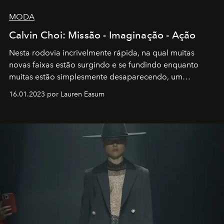
MODA
Calvin Choi: Missão - Imaginação - Ação
Nesta rodovia incrivelmente rápida, na qual muitas
novas faixas estão surgindo e se fundindo enquanto
muitas estão simplesmente desaparecendo, um
motorista está firmemente no controle de seu
16.01.2023 por Lauren Easum
transportador AMTD abrindo caminho para muitos
outros: Calvin Choi. Ele é um indivíduo eficaz, orientado
por propósitos, com um claro senso de missão na vida e
no mundo