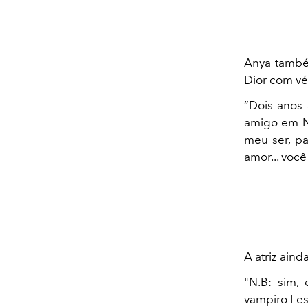
Anya também
Dior com vé
“Dois anos 
amigo em No
meu ser, pa
amor... você
A atriz ain
"N.B: sim,
vampiro Lest