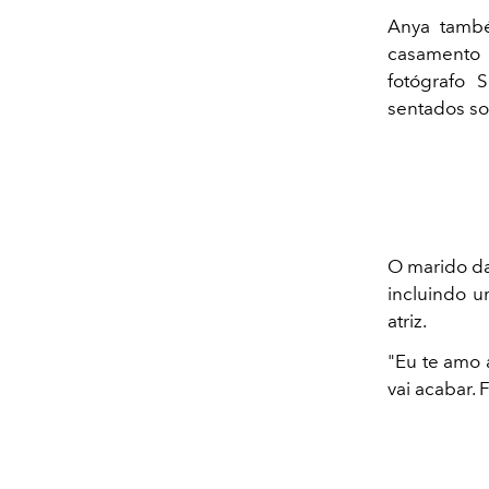
Anya també
casamento 
fotógrafo 
sentados so
O marido da
incluindo u
atriz.
"Eu te amo 
vai acabar. 