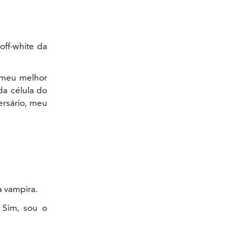
off-white da
m meu melhor
da célula do
ersário, meu
a vampira.
 Sim, sou o