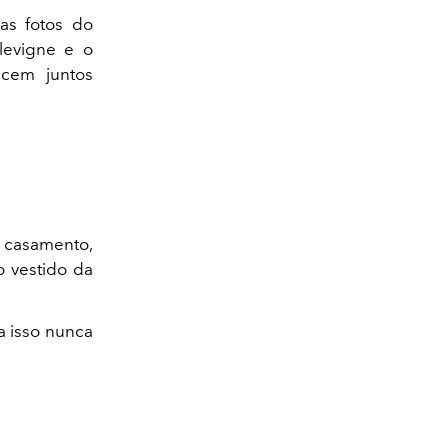
as fotos do
levigne e o
ecem juntos
o casamento,
o vestido da
a isso nunca