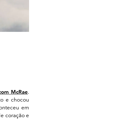
lcom McRae
.
nto e chocou
conteceu em
de coração e