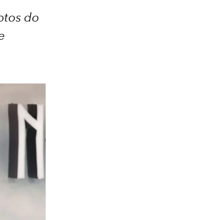
fotos do
e