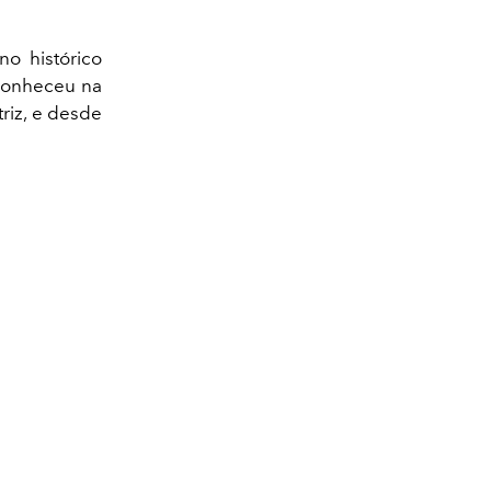
o histórico
 conheceu na
triz, e desde