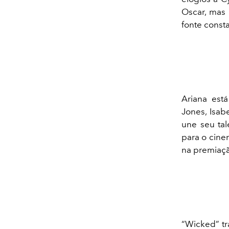
Oscar, mas 
fonte consta
Ariana está
Jones, Isab
une seu ta
para o cine
na premiaç
“Wicked” t