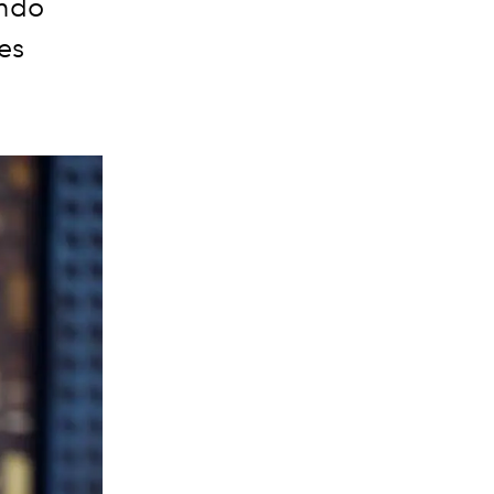
ando
es