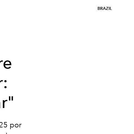
BRAZIL
re
r:
r"
25 por