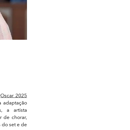
o
Oscar 2025
a adaptação
, a artista
r de chorar,
 do set e de