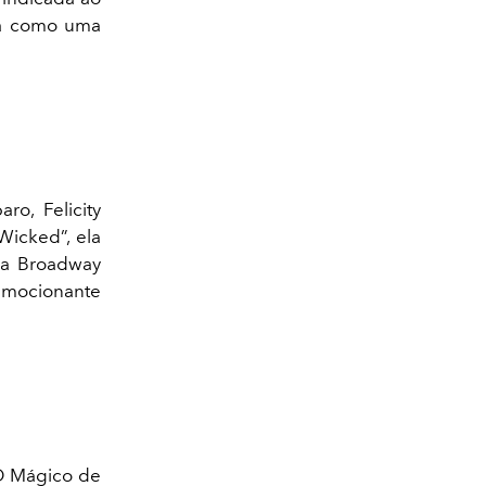
ega como uma
ro, Felicity
Wicked”, ela
da Broadway
 emocionante
O Mágico de