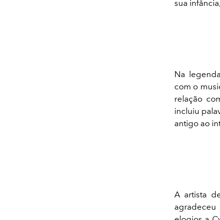
sua infânci
Na legenda
com o music
relação c
incluiu pal
antigo ao i
A artista 
agradeceu 
elogios a C