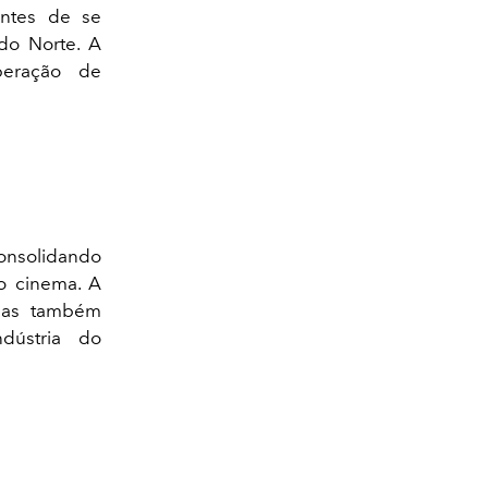
antes de se
do Norte. A
peração de
consolidando
o cinema. A
mas também
dústria do