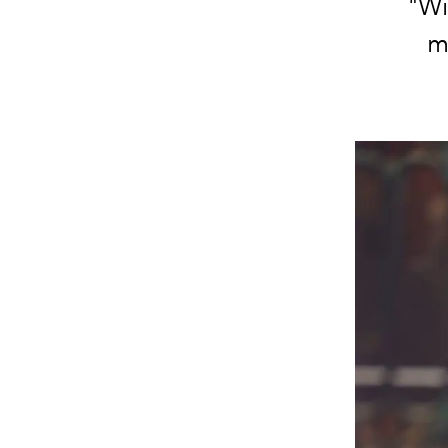
"Wi
m