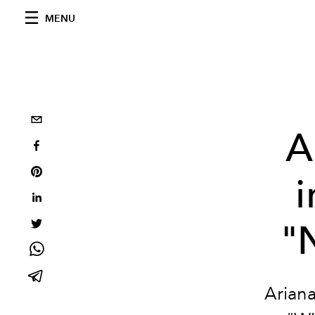
MENU
A
i
"
Arian