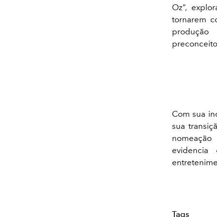
Oz”, explo
tornarem c
produção 
preconceit
Com sua ind
sua transi
nomeação 
evidencia
entretenime
Tags