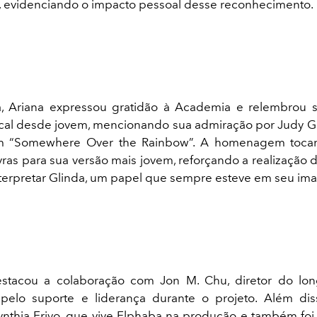
a, evidenciando o impacto pessoal desse reconhecimento.
, Ariana expressou gratidão à Academia e relembrou 
al desde jovem, mencionando sua admiração por Judy G
om “Somewhere Over the Rainbow”. A homenagem toca
avras para sua versão mais jovem, reforçando a realização
nterpretar Glinda, um papel que sempre esteve em seu ima
destacou a colaboração com Jon M. Chu, diretor do lo
pelo suporte e liderança durante o projeto. Além dis
ynthia Erivo, que vive Elphaba na produção e também foi