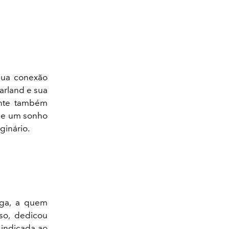
sua conexão
arland e sua
nte também
 de um sonho
ginário.
nga, a quem
so, dedicou
 indicada ao