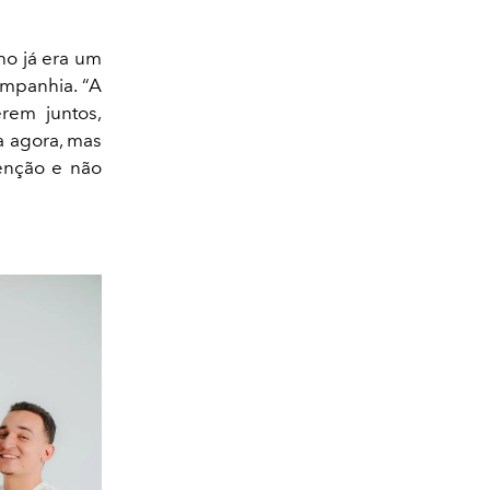
ho já era um
ompanhia. “A
rem juntos,
a agora, mas
enção e não