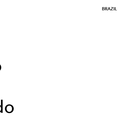
BRAZIL
o
do