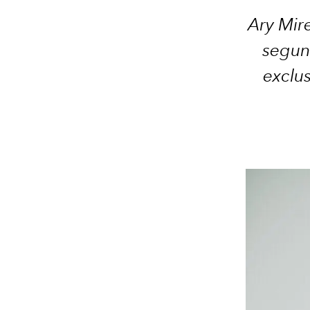
Ary Mir
segund
exclus