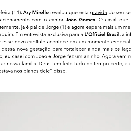
feira (14),
Ary Mirelle
revelou que está
grávida
do seu se
elacionamento com o cantor
João Gomes
. O casal, que 
temente, já é pai de Jorge (1) e agora espera mais um
me
aquim.
Em entrevista exclusiva para a
L’Officiel Brasil
, a i
e esse novo capítulo acontece em um momento especial 
 dessa nova gestação para fortalecer ainda mais os laços
, eu casei com João e Jorge fez um aninho. Agora vem m
ar nossa família. Deus tem feito tudo no tempo certo, e 
stava nos planos dele”, disse.