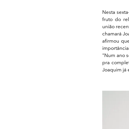
Nesta sexta-
fruto do r
união recen
chamará Jo
afirmou qu
importância
"Num ano só
pra complet
Joaquim já e