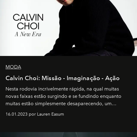
MODA
Calvin Choi: Missão - Imaginação - Ação
Nesta rodovia incrivelmente rápida, na qual muitas
novas faixas estão surgindo e se fundindo enquanto
muitas estão simplesmente desaparecendo, um
motorista está firmemente no controle de seu
16.01.2023 por Lauren Easum
transportador AMTD abrindo caminho para muitos
outros: Calvin Choi. Ele é um indivíduo eficaz, orientado
por propósitos, com um claro senso de missão na vida e