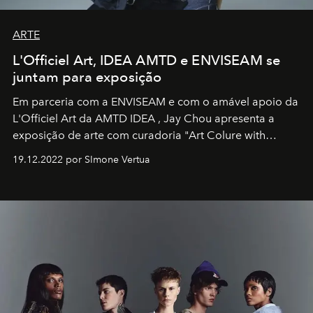
ARTE
L'Officiel Art, IDEA AMTD e ENVISEAM se
juntam para exposição
Em parceria com a
ENVISEAM
e com o amável apoio da
L'Officiel Art
da
AMTD IDEA
,
Jay Chou
apresenta a
exposição de arte com curadoria "Art Colure with
Artistes" no icônico
Marina Bay Sands
de Cingapura.
19.12.2022 por SImone Vertua