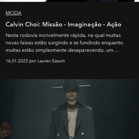
MODA
Calvin Choi: Missão - Imaginação - Ação
Nesta rodovia incrivelmente rápida, na qual muitas
novas faixas estão surgindo e se fundindo enquanto
muitas estão simplesmente desaparecendo, um
motorista está firmemente no controle de seu
16.01.2023 por Lauren Easum
transportador AMTD abrindo caminho para muitos
outros: Calvin Choi. Ele é um indivíduo eficaz, orientado
por propósitos, com um claro senso de missão na vida e
no mundo