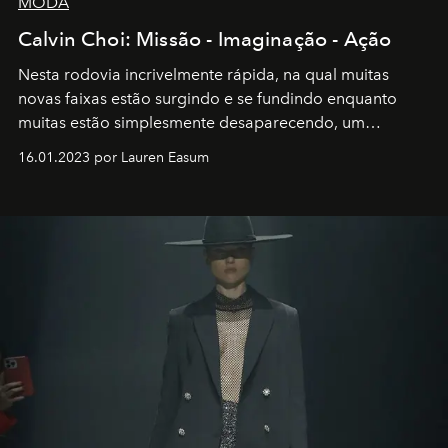
MODA
Calvin Choi: Missão - Imaginação - Ação
Nesta rodovia incrivelmente rápida, na qual muitas
novas faixas estão surgindo e se fundindo enquanto
muitas estão simplesmente desaparecendo, um
motorista está firmemente no controle de seu
16.01.2023 por Lauren Easum
transportador AMTD abrindo caminho para muitos
outros: Calvin Choi. Ele é um indivíduo eficaz, orientado
por propósitos, com um claro senso de missão na vida e
no mundo