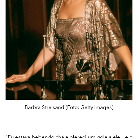
Barbra Streisand (Foto: Getty Images)
"Eu estava bebendo chá e ofereci um gole a ele... e o