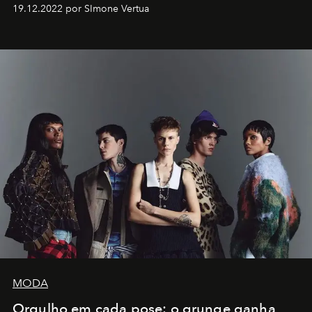
Artistes" no icônico
Marina Bay Sands
de Cingapura.
19.12.2022 por SImone Vertua
MODA
Orgulho em cada pose: o grunge ganha