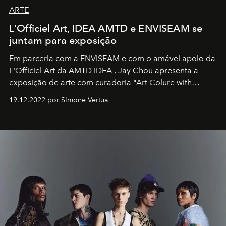
ARTE
L'Officiel Art, IDEA AMTD e ENVISEAM se
juntam para exposição
Em parceria com a
ENVISEAM
e com o amável apoio da
L'Officiel Art
da
AMTD IDEA
,
Jay Chou
apresenta a
exposição de arte com curadoria "Art Colure with
Artistes" no icônico
Marina Bay Sands
de Cingapura.
19.12.2022 por SImone Vertua