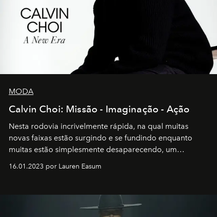
MODA
Calvin Choi: Missão - Imaginação - Ação
Nesta rodovia incrivelmente rápida, na qual muitas
novas faixas estão surgindo e se fundindo enquanto
muitas estão simplesmente desaparecendo, um
motorista está firmemente no controle de seu
16.01.2023 por Lauren Easum
transportador AMTD abrindo caminho para muitos
outros: Calvin Choi. Ele é um indivíduo eficaz, orientado
por propósitos, com um claro senso de missão na vida e
no mundo