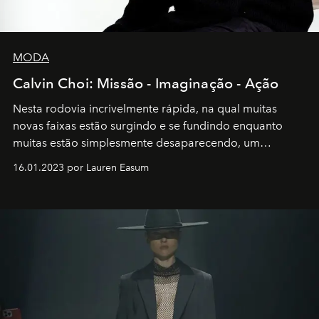
MODA
Calvin Choi: Missão - Imaginação - Ação
Nesta rodovia incrivelmente rápida, na qual muitas
novas faixas estão surgindo e se fundindo enquanto
muitas estão simplesmente desaparecendo, um
motorista está firmemente no controle de seu
16.01.2023 por Lauren Easum
transportador AMTD abrindo caminho para muitos
outros: Calvin Choi. Ele é um indivíduo eficaz, orientado
por propósitos, com um claro senso de missão na vida e
no mundo