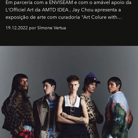
Em parceria com a
ENVISEAM
e com o amável apoio da
L'Officiel Art
da
AMTD IDEA
,
Jay Chou
apresenta a
exposição de arte com curadoria "Art Colure with
Artistes" no icônico
Marina Bay Sands
de Cingapura.
19.12.2022 por SImone Vertua