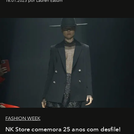
16.01.2023 por Lauren Easum
transportador AMTD abrindo caminho para muitos
outros: Calvin Choi. Ele é um indivíduo eficaz, orientado
por propósitos, com um claro senso de missão na vida e
no mundo
FASHION WEEK
NK Store comemora 25 anos com desfile!