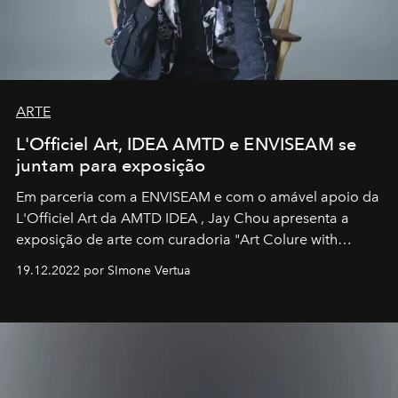
ARTE
L'Officiel Art, IDEA AMTD e ENVISEAM se
juntam para exposição
Em parceria com a
ENVISEAM
e com o amável apoio da
L'Officiel Art
da
AMTD IDEA
,
Jay Chou
apresenta a
exposição de arte com curadoria "Art Colure with
Artistes" no icônico
Marina Bay Sands
de Cingapura.
19.12.2022 por SImone Vertua