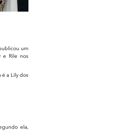
a publicou um
y e Rile nos
 é a Lily dos
egundo ela,