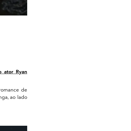
o ator Ryan
o romance de
nga, ao lado