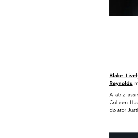
Blake Livel
Reynolds
, 
A atriz ass
Colleen Hoo
do ator Just