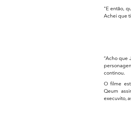
"E então, q
Achei que t
“Acho que J
personagen
continou.
O filme es
Qeum assin
execuvito, a