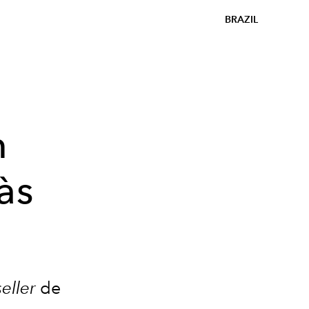
BRAZIL
m
às
s
eller
de