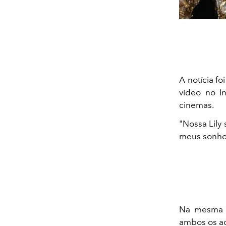
A notícia fo
vídeo no In
cinemas.
"Nossa Lily 
meus sonhos
Na mesma p
ambos os ao