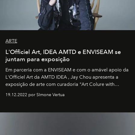
ARTE
L'Officiel Art, IDEA AMTD e ENVISEAM se
juntam para exposição
Em parceria com a
ENVISEAM
e com o amável apoio da
L'Officiel Art
da
AMTD IDEA
,
Jay Chou
apresenta a
exposição de arte com curadoria "Art Colure with
Artistes" no icônico
Marina Bay Sands
de Cingapura.
19.12.2022 por SImone Vertua