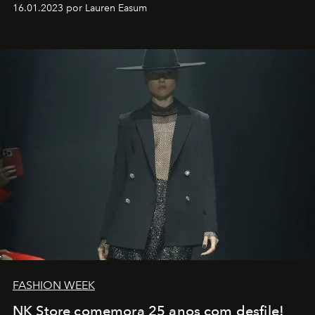
motorista está firmemente no controle de seu
16.01.2023 por Lauren Easum
transportador AMTD abrindo caminho para muitos
outros: Calvin Choi. Ele é um indivíduo eficaz, orientado
por propósitos, com um claro senso de missão na vida e
no mundo
FASHION WEEK
NK Store comemora 25 anos com desfile!