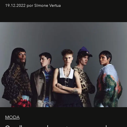
Artistes" no icônico
Marina Bay Sands
de Cingapura.
19.12.2022 por SImone Vertua
MODA