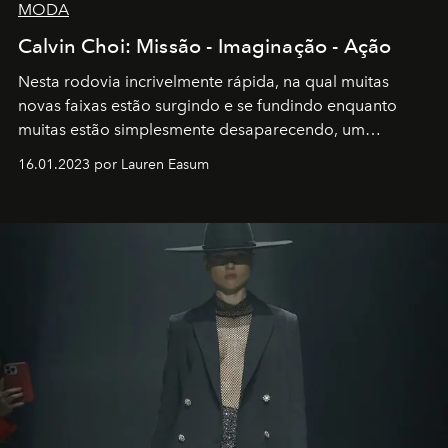
MODA
Calvin Choi: Missão - Imaginação - Ação
Nesta rodovia incrivelmente rápida, na qual muitas
novas faixas estão surgindo e se fundindo enquanto
muitas estão simplesmente desaparecendo, um
motorista está firmemente no controle de seu
16.01.2023 por Lauren Easum
transportador AMTD abrindo caminho para muitos
outros: Calvin Choi. Ele é um indivíduo eficaz, orientado
por propósitos, com um claro senso de missão na vida e
no mundo