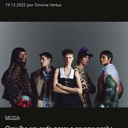
Artistes" no icônico
Marina Bay Sands
de Cingapura.
19.12.2022 por SImone Vertua
MODA
Orgulho em cada pose: o grunge ganha