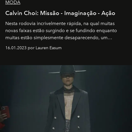
MODA
Calvin Choi: Missão - Imaginação - Ação
Nesta rodovia incrivelmente rápida, na qual muitas
novas faixas estão surgindo e se fundindo enquanto
muitas estão simplesmente desaparecendo, um
motorista está firmemente no controle de seu
16.01.2023 por Lauren Easum
transportador AMTD abrindo caminho para muitos
outros: Calvin Choi. Ele é um indivíduo eficaz, orientado
por propósitos, com um claro senso de missão na vida e
no mundo