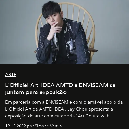
ARTE
L'Officiel Art, IDEA AMTD e ENVISEAM se
juntam para exposição
Em parceria com a
ENVISEAM
e com o amável apoio da
L'Officiel Art
da
AMTD IDEA
,
Jay Chou
apresenta a
exposição de arte com curadoria "Art Colure with
Artistes" no icônico
Marina Bay Sands
de Cingapura.
19.12.2022 por SImone Vertua