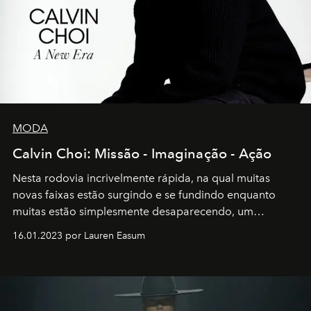
MODA
Calvin Choi: Missão - Imaginação - Ação
Nesta rodovia incrivelmente rápida, na qual muitas
novas faixas estão surgindo e se fundindo enquanto
muitas estão simplesmente desaparecendo, um
motorista está firmemente no controle de seu
16.01.2023 por Lauren Easum
transportador AMTD abrindo caminho para muitos
outros: Calvin Choi. Ele é um indivíduo eficaz, orientado
por propósitos, com um claro senso de missão na vida e
no mundo