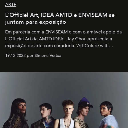
ARTE
L'Officiel Art, IDEA AMTD e ENVISEAM se
juntam para exposição
Em parceria com a
ENVISEAM
e com o amável apoio da
L'Officiel Art
da
AMTD IDEA
,
Jay Chou
apresenta a
exposição de arte com curadoria "Art Colure with
Artistes" no icônico
Marina Bay Sands
de Cingapura.
19.12.2022 por SImone Vertua