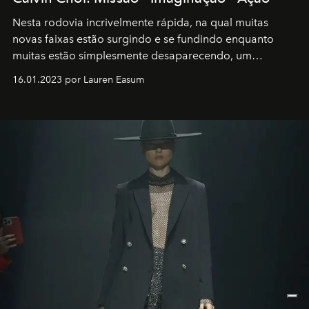
Nesta rodovia incrivelmente rápida, na qual muitas
novas faixas estão surgindo e se fundindo enquanto
muitas estão simplesmente desaparecendo, um
motorista está firmemente no controle de seu
16.01.2023 por Lauren Easum
transportador AMTD abrindo caminho para muitos
outros: Calvin Choi. Ele é um indivíduo eficaz, orientado
por propósitos, com um claro senso de missão na vida e
no mundo