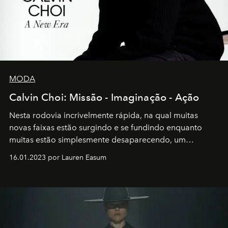
MODA
Calvin Choi: Missão - Imaginação - Ação
Nesta rodovia incrivelmente rápida, na qual muitas
novas faixas estão surgindo e se fundindo enquanto
muitas estão simplesmente desaparecendo, um
motorista está firmemente no controle de seu
16.01.2023 por Lauren Easum
transportador AMTD abrindo caminho para muitos
outros: Calvin Choi. Ele é um indivíduo eficaz, orientado
por propósitos, com um claro senso de missão na vida e
no mundo