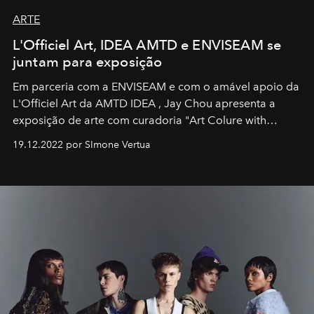
ARTE
L'Officiel Art, IDEA AMTD e ENVISEAM se
juntam para exposição
Em parceria com a
ENVISEAM
e com o amável apoio da
L'Officiel Art
da
AMTD IDEA
,
Jay Chou
apresenta a
exposição de arte com curadoria "Art Colure with
Artistes" no icônico
Marina Bay Sands
de Cingapura.
19.12.2022 por SImone Vertua