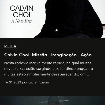
MODA
Calvin Choi: Missão - Imaginação - Ação
Nesta rodovia incrivelmente rápida, na qual muitas
novas faixas estão surgindo e se fundindo enquanto
muitas estão simplesmente desaparecendo, um
motorista está firmemente no controle de seu
16.01.2023 por Lauren Easum
transportador AMTD abrindo caminho para muitos
outros: Calvin Choi. Ele é um indivíduo eficaz, orientado
por propósitos, com um claro senso de missão na vida e
no mundo