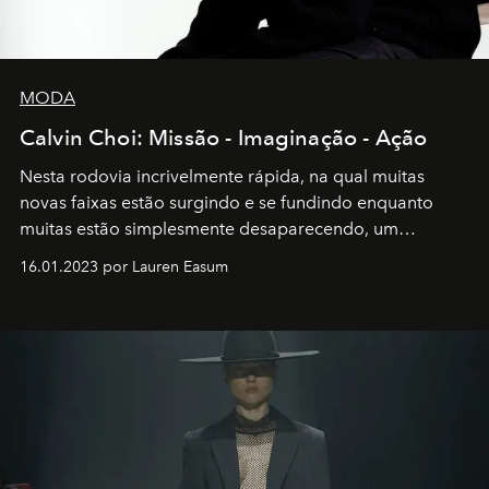
MODA
Calvin Choi: Missão - Imaginação - Ação
Nesta rodovia incrivelmente rápida, na qual muitas
novas faixas estão surgindo e se fundindo enquanto
muitas estão simplesmente desaparecendo, um
motorista está firmemente no controle de seu
16.01.2023 por Lauren Easum
transportador AMTD abrindo caminho para muitos
outros: Calvin Choi. Ele é um indivíduo eficaz, orientado
por propósitos, com um claro senso de missão na vida e
no mundo