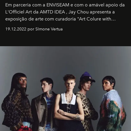
Em parceria com a
ENVISEAM
e com o amável apoio da
L'Officiel Art
da
AMTD IDEA
,
Jay Chou
apresenta a
exposição de arte com curadoria "Art Colure with
Artistes" no icônico
Marina Bay Sands
de Cingapura.
19.12.2022 por SImone Vertua