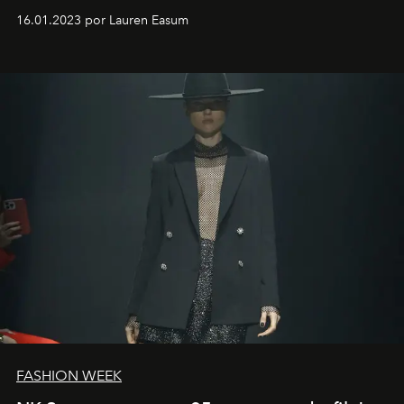
motorista está firmemente no controle de seu
16.01.2023 por Lauren Easum
transportador AMTD abrindo caminho para muitos
outros: Calvin Choi. Ele é um indivíduo eficaz, orientado
por propósitos, com um claro senso de missão na vida e
no mundo
FASHION WEEK