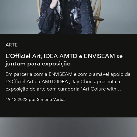
ARTE
L'Officiel Art, IDEA AMTD e ENVISEAM se
juntam para exposição
Em parceria com a
ENVISEAM
e com o amável apoio da
L'Officiel Art
da
AMTD IDEA
,
Jay Chou
apresenta a
exposição de arte com curadoria "Art Colure with
Artistes" no icônico
Marina Bay Sands
de Cingapura.
19.12.2022 por SImone Vertua