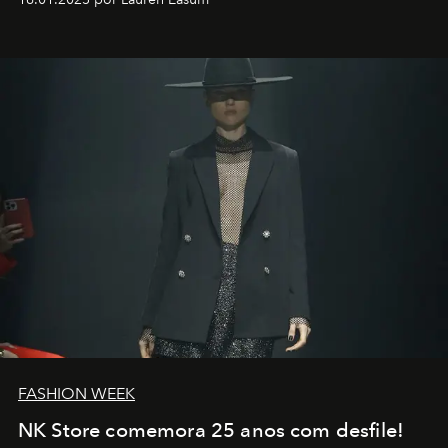
transportador AMTD abrindo caminho para muitos
outros: Calvin Choi. Ele é um indivíduo eficaz, orientado
por propósitos, com um claro senso de missão na vida e
no mundo
FASHION WEEK
NK Store comemora 25 anos com desfile!