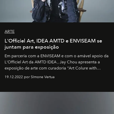
ARTE
L'Officiel Art, IDEA AMTD e ENVISEAM se
juntam para exposição
Em parceria com a
ENVISEAM
e com o amável apoio da
L'Officiel Art
da
AMTD IDEA
,
Jay Chou
apresenta a
exposição de arte com curadoria "Art Colure with
Artistes" no icônico
Marina Bay Sands
de Cingapura.
19.12.2022 por SImone Vertua