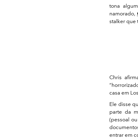
tona algum
namorado,
stalker que 
Chris afir
“horrorizad
casa em Los
Ele disse q
parte da m
(pessoal ou
documentos
entrar em co