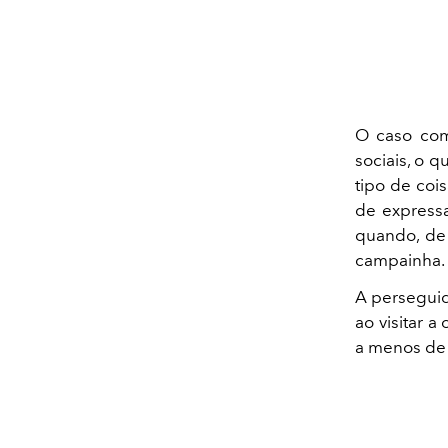
O caso com
sociais, o q
tipo de coi
de express
quando, de 
campainha.
A perseguid
ao visitar 
a menos de 