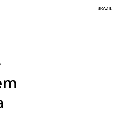
BRAZIL
e
em
a