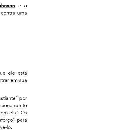
ohnson
e o
 contra uma
ue ele está
ntrar em sua
stiante” por
acionamento
com ela.” Os
forço” para
vê-lo.