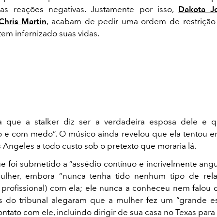
as reações negativas. Justamente por isso,
Dakota J
Chris Martin
, acabam de pedir uma ordem de restrição
tem infernizado suas vidas.
ma que a stalker diz ser a verdadeira esposa dele e q
o e com medo”. O músico ainda revelou que ela tentou e
 Angeles a todo custo sob o pretexto que moraria lá.
ue foi submetido a “assédio contínuo e incrivelmente angu
ulher, embora “nunca tenha tido nenhum tipo de rel
 profissional) com ela; ele nunca a conheceu nem falou 
 do tribunal alegaram que a mulher fez um “grande es
ntato com ele, incluindo dirigir de sua casa no Texas para 