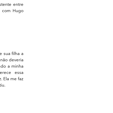
istente entre
ha com Hugo
 sua filha a
 não deveria
ndo a minha
erece essa
. Ela me faz
iu.