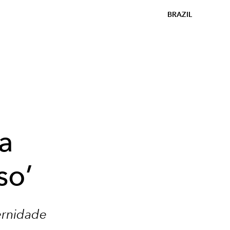
BRAZIL
ha
so’
ernidade