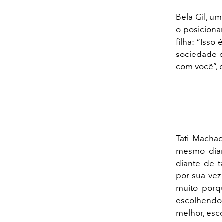
Bela Gil, u
o posiciona
filha: “Iss
sociedade q
com você”, d
Tati Macha
mesmo dian
diante de t
por sua vez
muito porq
escolhendo 
melhor, esc