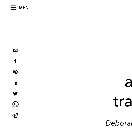
MENU
a
tr
Deborah