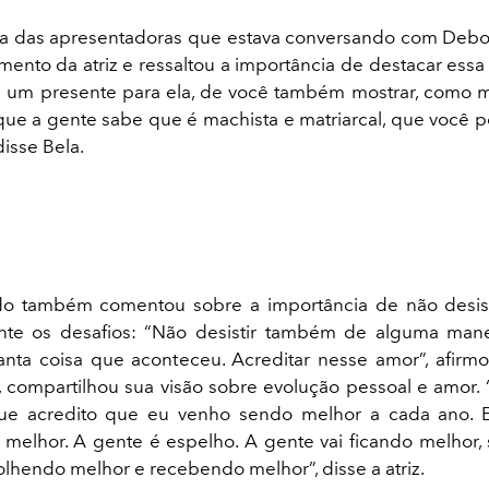
ma das apresentadoras que estava conversando com Debo
mento da atriz e ressaltou a importância de destacar essa 
o é um presente para ela, de você também mostrar, como
ue a gente sabe que é machista e matriarcal, que você po
isse Bela.
do também comentou sobre a importância de não desist
te os desafios: “Não desistir também de alguma man
anta coisa que aconteceu. Acreditar nesse amor”, afirm
, compartilhou sua visão sobre evolução pessoal e amor. 
ue acredito que eu venho sendo melhor a cada ano. 
melhor. A gente é espelho. A gente vai ficando melhor,
olhendo melhor e recebendo melhor”, disse a atriz.