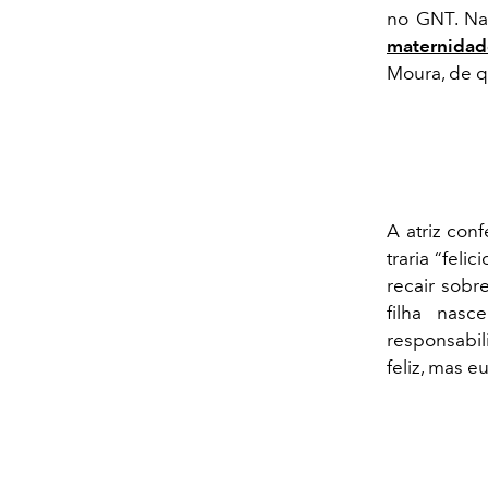
no GNT. Na ú
maternidad
Moura, de q
A atriz con
traria “fel
recair sob
filha nas
responsabil
feliz, mas eu