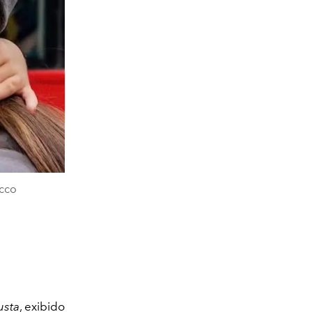
cco
usta
, exibido