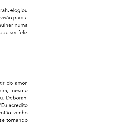
rah, elogiou
visão para a
 mulher numa
de ser feliz
ir do amor,
eira, mesmo
ou. Deborah,
“Eu acredito
Então venho
 se tornando