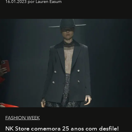
16.01.2023 por Lauren Easum
transportador AMTD abrindo caminho para muitos
outros: Calvin Choi. Ele é um indivíduo eficaz, orientado
por propósitos, com um claro senso de missão na vida e
no mundo
FASHION WEEK
NK Store comemora 25 anos com desfile!