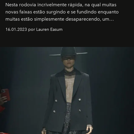
Nesta rodovia incrivelmente rápida, na qual muitas
novas faixas estão surgindo e se fundindo enquanto
muitas estão simplesmente desaparecendo, um
motorista está firmemente no controle de seu
16.01.2023 por Lauren Easum
transportador AMTD abrindo caminho para muitos
outros: Calvin Choi. Ele é um indivíduo eficaz, orientado
por propósitos, com um claro senso de missão na vida e
no mundo