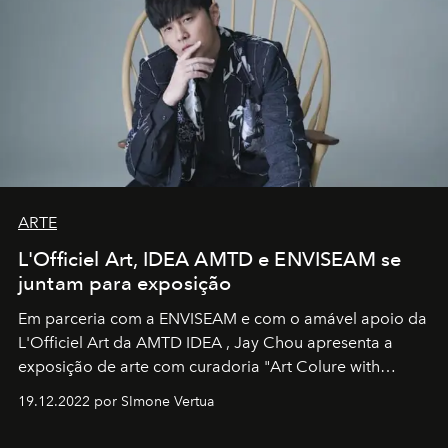
ARTE
L'Officiel Art, IDEA AMTD e ENVISEAM se
juntam para exposição
Em parceria com a
ENVISEAM
e com o amável apoio da
L'Officiel Art
da
AMTD IDEA
,
Jay Chou
apresenta a
exposição de arte com curadoria "Art Colure with
Artistes" no icônico
Marina Bay Sands
de Cingapura.
19.12.2022 por SImone Vertua