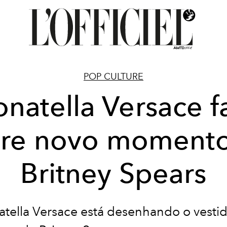
POP CULTURE
natella Versace f
re novo moment
Britney Spears
tella Versace está desenhando o vesti