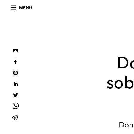
MENU
Do
sob
Dona