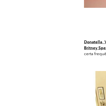
Donatella 
Britney Spe
certa frequ