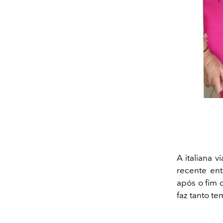
A italiana 
recente en
após o fim d
faz tanto te