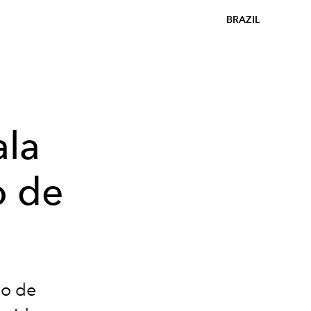
BRAZIL
ala
o de
do de