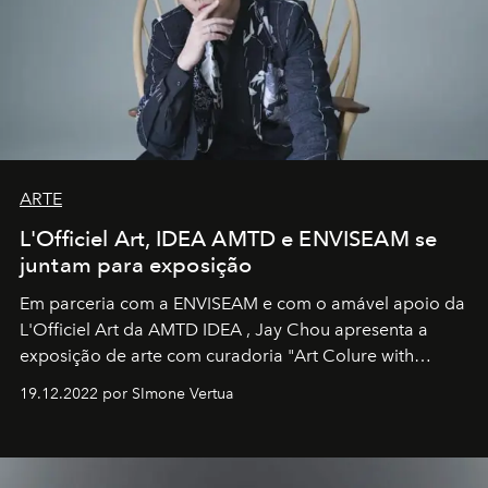
ARTE
L'Officiel Art, IDEA AMTD e ENVISEAM se
juntam para exposição
Em parceria com a
ENVISEAM
e com o amável apoio da
L'Officiel Art
da
AMTD IDEA
,
Jay Chou
apresenta a
exposição de arte com curadoria "Art Colure with
Artistes" no icônico
Marina Bay Sands
de Cingapura.
19.12.2022 por SImone Vertua