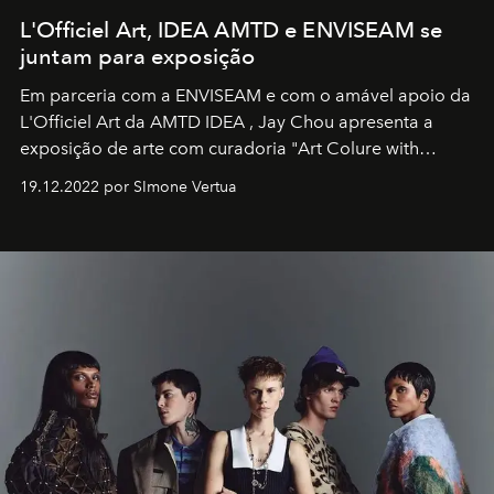
L'Officiel Art, IDEA AMTD e ENVISEAM se
juntam para exposição
Em parceria com a
ENVISEAM
e com o amável apoio da
L'Officiel Art
da
AMTD IDEA
,
Jay Chou
apresenta a
exposição de arte com curadoria "Art Colure with
Artistes" no icônico
Marina Bay Sands
de Cingapura.
19.12.2022 por SImone Vertua