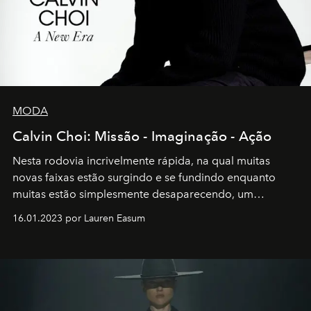
MODA
Calvin Choi: Missão - Imaginação - Ação
Nesta rodovia incrivelmente rápida, na qual muitas
novas faixas estão surgindo e se fundindo enquanto
muitas estão simplesmente desaparecendo, um
motorista está firmemente no controle de seu
16.01.2023 por Lauren Easum
transportador AMTD abrindo caminho para muitos
outros: Calvin Choi. Ele é um indivíduo eficaz, orientado
por propósitos, com um claro senso de missão na vida e
no mundo