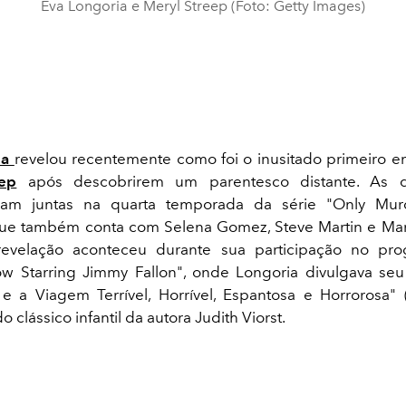
Eva Longoria e Meryl Streep (Foto: Getty Images)
ia
revelou recentemente como foi o inusitado primeiro 
ep
após descobrirem um parentesco distante. As du
ram juntas na quarta temporada da série "Only Mur
que também conta com Selena Gomez, Steve Martin e Mar
revelação aconteceu durante sua participação no pr
w Starring Jimmy Fallon", onde Longoria divulgava seu
e a Viagem Terrível, Horrível, Espantosa e Horrorosa"
 clássico infantil da autora Judith Viorst.