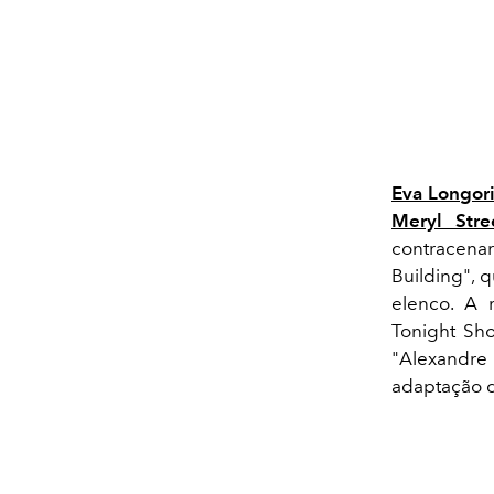
Eva Longor
Meryl Stre
contracena
Building", 
elenco. A 
Tonight Sho
"Alexandre 
adaptação do