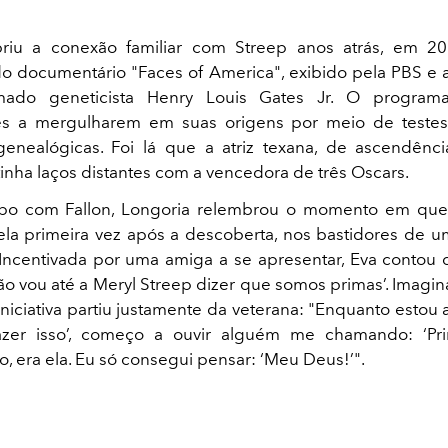
riu a conexão familiar com Streep anos atrás, em 2
do documentário "Faces of America", exibido pela PBS e
mado geneticista Henry Louis Gates Jr. O programa
es a mergulharem em suas origens por meio de test
enealógicas. Foi lá que a atriz texana, de ascendênc
inha laços distantes com a vencedora de três Oscars.
po com Fallon, Longoria relembrou o momento em que
la primeira vez após a descoberta, nos bastidores de 
Incentivada por uma amiga a se apresentar, Eva contou 
não vou até a Meryl Streep dizer que somos primas’. Imagin
iniciativa partiu justamente da veterana: "Enquanto estou 
azer isso’, começo a ouvir alguém me chamando: ‘Prim
, era ela. Eu só consegui pensar: ‘Meu Deus!’".