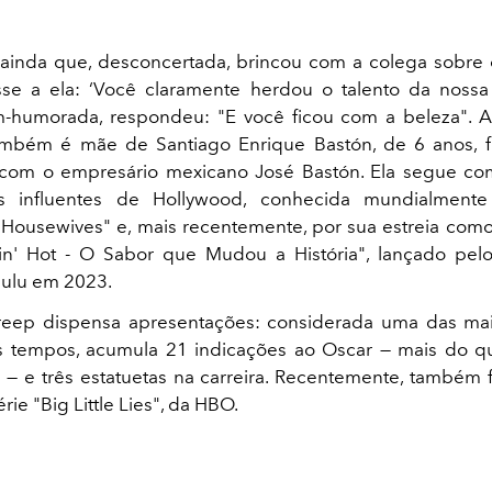
ainda que, desconcertada, brincou com a colega sobre 
isse a ela: ‘Você claramente herdou o talento da nossa
m-humorada, respondeu: "E você ficou com a beleza". A
ambém é mãe de Santiago Enrique Bastón, de 6 anos, f
com o empresário mexicano José Bastón. Ela segue c
is influentes de Hollywood, conhecida mundialmente
Housewives" e, mais recentemente, por sua estreia como
in' Hot - O Sabor que Mudou a História", lançado pel
Hulu em 2023.
reep dispensa apresentações: considerada uma das mai
s tempos, acumula 21 indicações ao Oscar — mais do q
ta — e três estatuetas na carreira. Recentemente, também 
rie "Big Little Lies", da HBO.