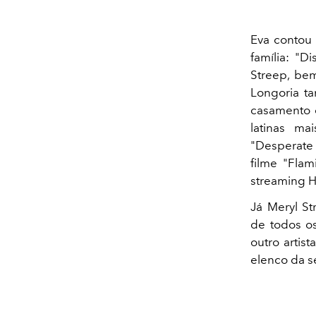
Eva contou 
família: "D
Streep, be
Longoria t
casamento 
latinas ma
"Desperate 
filme "Flam
streaming 
Já Meryl St
de todos o
outro artis
elenco da sé