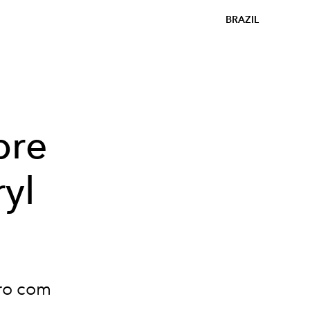
BRAZIL
bre
yl
tro com