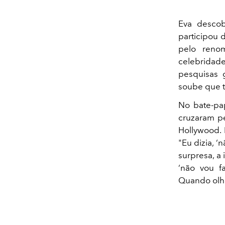
Eva descob
participou 
pelo reno
celebridad
pesquisas g
soube que t
No bate-pa
cruzaram pe
Hollywood. 
"Eu dizia, ‘
surpresa, a 
‘não vou f
Quando olho