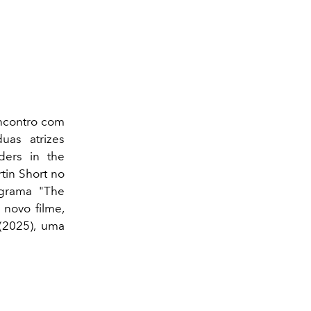
encontro com
as atrizes
ders in the
tin Short no
ograma "The
 novo filme,
 (2025), uma