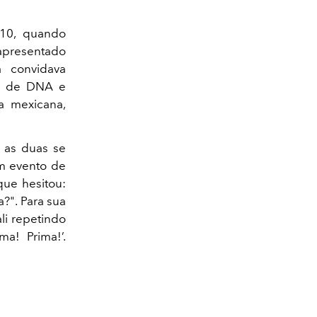
010, quando
 apresentado
 convidava
es de DNA e
ia mexicana,
 as duas se
um evento de
que hesitou:
a?". Para sua
ali repetindo
a! Prima!’.