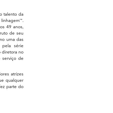
o talento da
 linhagem’".
os 49 anos,
ruto de seu
omo uma das
 pela série
 diretora no
o serviço de
ores atrizes
ue qualquer
fez parte do