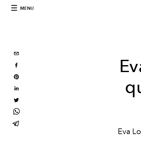
MENU
Ev
q
Eva Lo