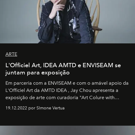
ARTE
L'Officiel Art, IDEA AMTD e ENVISEAM se
juntam para exposição
Em parceria com a
ENVISEAM
e com o amável apoio da
L'Officiel Art
da
AMTD IDEA
,
Jay Chou
apresenta a
exposição de arte com curadoria "Art Colure with
Artistes" no icônico
Marina Bay Sands
de Cingapura.
19.12.2022 por SImone Vertua