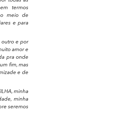
 em termos
no meio de
ares e para
 outro e por
muito amor e
da pra onde
um fim, mas
mizade e de
FILHA, minha
dade, minha
pre seremos