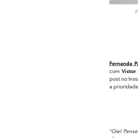
F
Fernanda 
com
Victo
post no Ins
a prioridade
"Oie! Pense