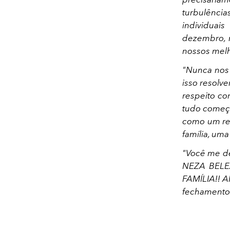
turbulênc
individua
dezembro, 
nossos mel
"Nunca nos 
isso resolv
respeito c
tudo começ
como um re
família, uma
"Você me de
NEZA BELEZ
FAMÍLIA!! 
fechamento!