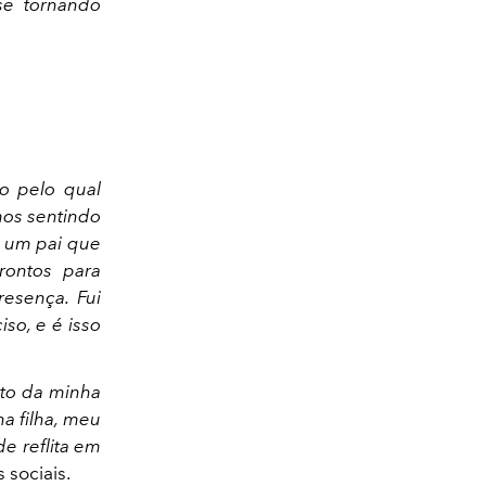
se tornando
o pelo qual
mos sentindo
 um pai que
rontos para
resença. Fui
so, e é isso
eto da minha
a filha, meu
de reflita em
 sociais.