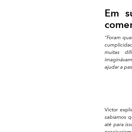
Em su
comen
"Foram qua
cumplicidad
muitas di
imaginávam
ajudar a pas
Victor exp
sabíamos qu
até para is
precisaríam