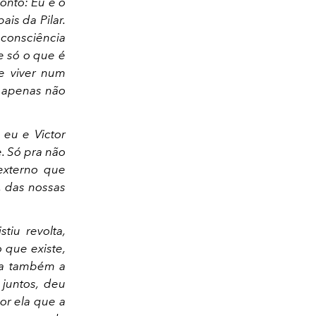
onto: Eu e o
is da Pilar.
 consciência
e só o que é
e viver num
e apenas não
 eu e Victor
. Só pra não
externo que
, das nossas
tiu revolta,
 que existe,
ca também a
juntos, deu
por ela que a