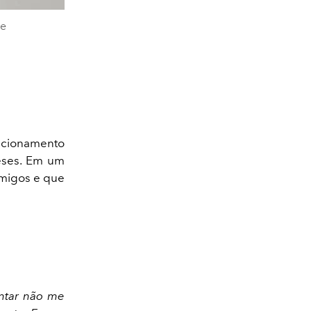
me
acionamento
eses. Em um
amigos e que
entar não me