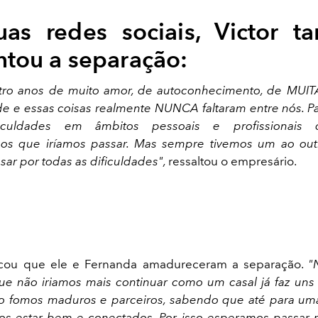
as redes sociais, Victor 
tou a separação:
tro anos de muito amor, de autoconhecimento, de MUITA
e e essas coisas realmente NUNCA faltaram entre nós. 
ficuldades em âmbitos pessoais e profissionais
os que iríamos passar. Mas sempre tivemos um ao out
sar por todas as dificuldades",
ressaltou o empresário.
licou que ele e Fernanda amadureceram a separação.
"
e não iriamos mais continuar como um casal já faz un
so fomos maduros e parceiros, sabendo que até para u
os estar bem e conectados. Por isso esperamos passar 