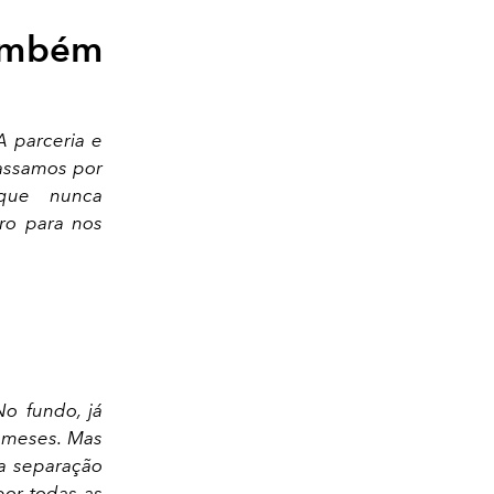
também
 parceria e
Passamos por
 que nunca
ro para nos
No fundo, já
s meses. Mas
ma separação
por todas as