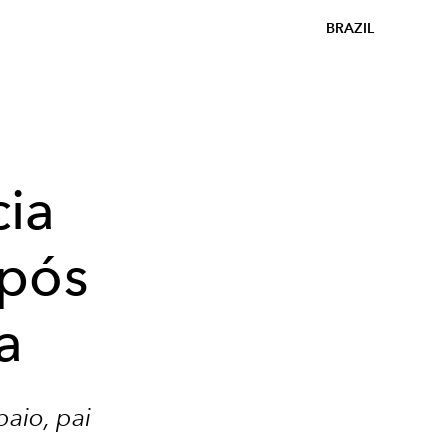
BRAZIL
ia
após
a
aio, pai