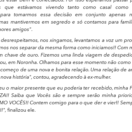
ias que estávamos vivendo tanto como casal como
is para tomarmos essa decisão em conjunto apenas 
mas mantivermos em segredo e só contamos para famili
hores amigos"
.
desrespeitamos, nos xingamos, levantamos a voz um pro
emos nos separar da mesma forma como iniciamos!! Com 
om chave de ouro. Fizemos uma linda viagem de despedi
ou, em Noronha. Olhamos para esse momento não como 
começo de uma nova e bonita relação. Uma relação de a
 nova história", contou, agradecendo à ex-mulher.
u o maior presente que eu poderia ter recebido, minha 
A!! Saiba que Vocês são e sempre serão minha priori
AMO VOCÊS!! Contem comigo para o que der e vier!! Sem
!",
finalizou ele.