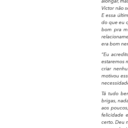
alongar, ma
Victor não 
E essa últi
do que eu q
bom pra mi
relacioname
era bom nem
“Eu acredit
estaremos m
criar nenh
motivou ess
necessidade
Tá tudo bem
brigas, nad
aos poucos
felicidade
certo. Deu m