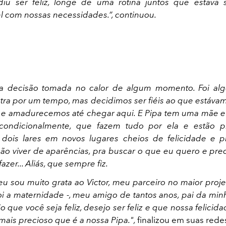
diu ser feliz, longe de uma rotina juntos que estava 
l com nossas necessidades.”, continuou.
a decisão tomada no calor de algum momento. Foi alg
tra por um tempo, mas decidimos ser fiéis ao que estáva
 e amadurecemos até chegar aqui. E Pipa tem uma mãe e
ondicionalmente, que fazem tudo por ela e estão p
 dois lares em novos lugares cheios de felicidade e p
não viver de aparências, pra buscar o que eu quero e preci
azer... Aliás, que sempre fiz.
eu sou muito grata ao Victor, meu parceiro no maior proj
foi a maternidade -, meu amigo de tantos anos, pai da minh
o que você seja feliz, desejo ser feliz e que nossa felicida
ais precioso que é a nossa Pipa.",
finalizou em suas redes