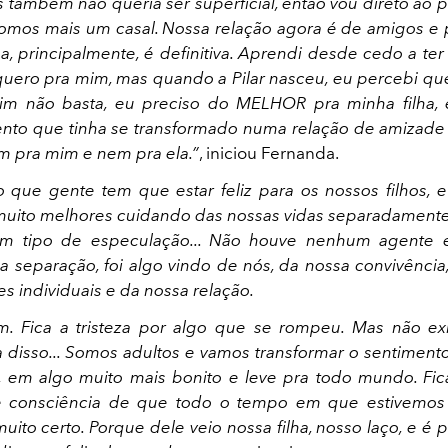
s também não queria ser superficial, então vou direto ao p
somos mais um casal. Nossa relação agora é de amigos e pa
ma, principalmente, é definitiva. Aprendi desde cedo a ter
uero pra mim, mas quando a Pilar nasceu, eu percebi qu
m não basta, eu preciso do MELHOR pra minha filha, 
nto que tinha se transformado numa relação de amizad
 pra mim e nem pra ela.”
, iniciou Fernanda.
o que gente tem que estar feliz para os nossos filhos, e
uito melhores cuidando das nossas vidas separadamente
um tipo de especulação... Não houve nenhum agente 
a separação, foi algo vindo de nós, da nossa convivência
s individuais e da nossa relação.
. Fica a tristeza por algo que se rompeu. Mas não exis
a disso... Somos adultos e vamos transformar o sentimento
, em algo muito mais bonito e leve pra todo mundo. Fi
 e consciência de que todo o tempo em que estivemos 
uito certo. Porque dele veio nossa filha, nosso laço, e é 