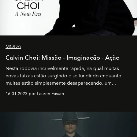
MODA
Calvin Choi: Missão - Imaginação - Ação
Nesta rodovia incrivelmente rápida, na qual muitas
novas faixas estão surgindo e se fundindo enquanto
muitas estão simplesmente desaparecendo, um
motorista está firmemente no controle de seu
16.01.2023 por Lauren Easum
transportador AMTD abrindo caminho para muitos
outros: Calvin Choi. Ele é um indivíduo eficaz, orientado
por propósitos, com um claro senso de missão na vida e
no mundo