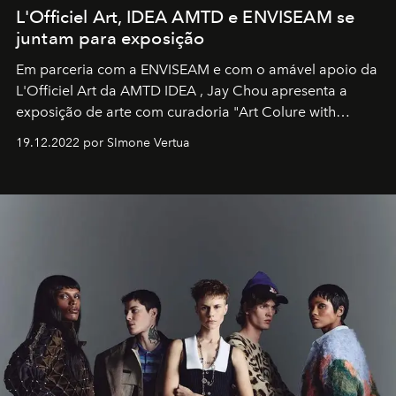
L'Officiel Art, IDEA AMTD e ENVISEAM se
juntam para exposição
Em parceria com a
ENVISEAM
e com o amável apoio da
L'Officiel Art
da
AMTD IDEA
,
Jay Chou
apresenta a
exposição de arte com curadoria "Art Colure with
Artistes" no icônico
Marina Bay Sands
de Cingapura.
19.12.2022 por SImone Vertua