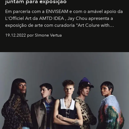
juntam para exposição
Em parceria com a
ENVISEAM
e com o amável apoio da
L'Officiel Art
da
AMTD IDEA
,
Jay Chou
apresenta a
exposição de arte com curadoria "Art Colure with
Artistes" no icônico
Marina Bay Sands
de Cingapura.
19.12.2022 por SImone Vertua