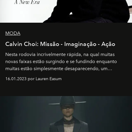
MODA
Calvin Choi: Missão - Imaginação - Ação
Nesta rodovia incrivelmente rápida, na qual muitas
novas faixas estão surgindo e se fundindo enquanto
muitas estão simplesmente desaparecendo, um
motorista está firmemente no controle de seu
16.01.2023 por Lauren Easum
transportador AMTD abrindo caminho para muitos
outros: Calvin Choi. Ele é um indivíduo eficaz, orientado
por propósitos, com um claro senso de missão na vida e
no mundo