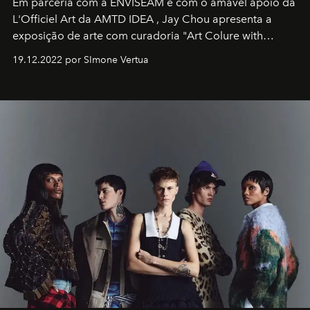
Em parceria com a
ENVISEAM
e com o amável apoio da
L'Officiel Art
da
AMTD IDEA
,
Jay Chou
apresenta a
exposição de arte com curadoria "Art Colure with
Artistes" no icônico
Marina Bay Sands
de Cingapura.
19.12.2022 por SImone Vertua