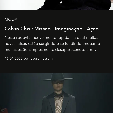
MODA
Calvin Choi: Missão - Imaginação - Ação
Nesta rodovia incrivelmente rápida, na qual muitas
novas faixas estão surgindo e se fundindo enquanto
muitas estão simplesmente desaparecendo, um
motorista está firmemente no controle de seu
16.01.2023 por Lauren Easum
transportador AMTD abrindo caminho para muitos
outros: Calvin Choi. Ele é um indivíduo eficaz, orientado
por propósitos, com um claro senso de missão na vida e
no mundo