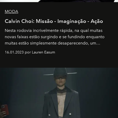
MODA
Calvin Choi: Missão - Imaginação - Ação
Nesta rodovia incrivelmente rápida, na qual muitas
novas faixas estão surgindo e se fundindo enquanto
muitas estão simplesmente desaparecendo, um
motorista está firmemente no controle de seu
16.01.2023 por Lauren Easum
transportador AMTD abrindo caminho para muitos
outros: Calvin Choi. Ele é um indivíduo eficaz, orientado
por propósitos, com um claro senso de missão na vida e
no mundo