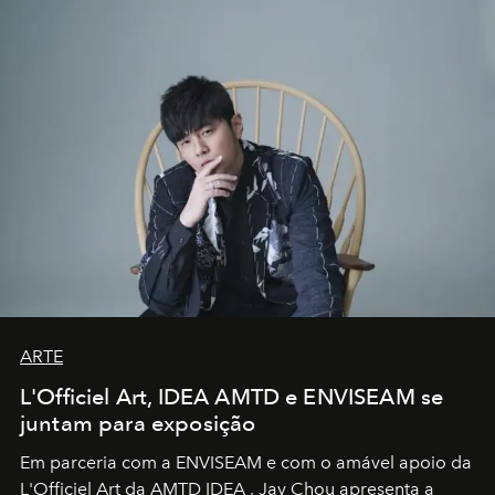
ARTE
L'Officiel Art, IDEA AMTD e ENVISEAM se
juntam para exposição
Em parceria com a
ENVISEAM
e com o amável apoio da
L'Officiel Art
da
AMTD IDEA
,
Jay Chou
apresenta a