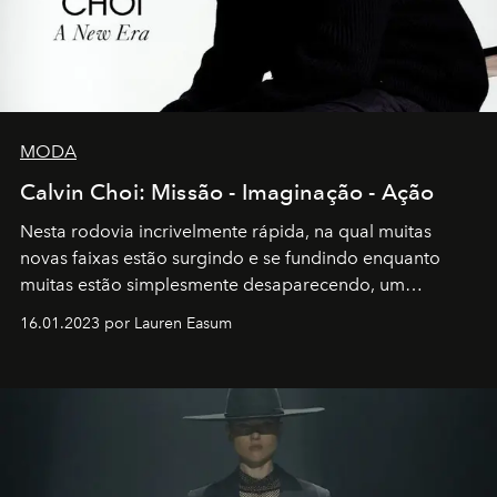
MODA
Calvin Choi: Missão - Imaginação - Ação
Nesta rodovia incrivelmente rápida, na qual muitas
novas faixas estão surgindo e se fundindo enquanto
muitas estão simplesmente desaparecendo, um
motorista está firmemente no controle de seu
16.01.2023 por Lauren Easum
transportador AMTD abrindo caminho para muitos
outros: Calvin Choi. Ele é um indivíduo eficaz, orientado
por propósitos, com um claro senso de missão na vida e
no mundo