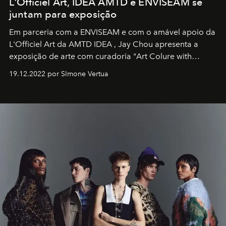
L'Officiel Art, IDEA AMTD e ENVISEAM se
juntam para exposição
Em parceria com a
ENVISEAM
e com o amável apoio da
L'Officiel Art
da
AMTD IDEA
,
Jay Chou
apresenta a
exposição de arte com curadoria "Art Colure with
Artistes" no icônico
Marina Bay Sands
de Cingapura.
19.12.2022 por SImone Vertua