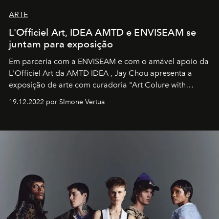
ARTE
L'Officiel Art, IDEA AMTD e ENVISEAM se
juntam para exposição
Em parceria com a
ENVISEAM
e com o amável apoio da
L'Officiel Art
da
AMTD IDEA
,
Jay Chou
apresenta a
exposição de arte com curadoria "Art Colure with
Artistes" no icônico
Marina Bay Sands
de Cingapura.
19.12.2022 por SImone Vertua