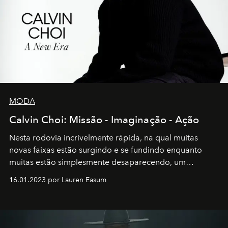
MODA
Calvin Choi: Missão - Imaginação - Ação
Nesta rodovia incrivelmente rápida, na qual muitas
novas faixas estão surgindo e se fundindo enquanto
muitas estão simplesmente desaparecendo, um
motorista está firmemente no controle de seu
16.01.2023 por Lauren Easum
transportador AMTD abrindo caminho para muitos
outros: Calvin Choi. Ele é um indivíduo eficaz, orientado
por propósitos, com um claro senso de missão na vida e
no mundo